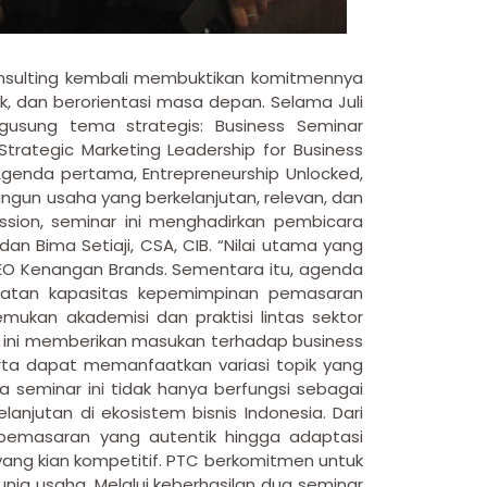
 Consulting kembali membuktikan komitmennya
k, dan berorientasi masa depan. Selama Juli
usung tema strategis: Business Seminar
Strategic Marketing Leadership for Business
 Agenda pertama, Entrepreneurship Unlocked,
gun usaha yang berkelanjutan, relevan, dan
ssion, seminar ini menghadirkan pembicara
; dan Bima Setiaji, CSA, CIB. “Nilai utama yang
 CEO Kenangan Brands. Sementara itu, agenda
ngkatan kapasitas kepemimpinan pemasaran
mukan akademisi dan praktisi lintas sektor
ara ini memberikan masukan terhadap business
erta dapat memanfaatkan variasi topik yang
 seminar ini tidak hanya berfungsi sebagai
njutan di ekosistem bisnis Indonesia. Dari
pemasaran yang autentik hingga adaptasi
 yang kian kompetitif. PTC berkomitmen untuk
a usaha. Melalui keberhasilan dua seminar