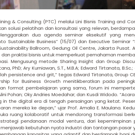
ining & Consulting (PTC) melalui Lini Bisnis Training and
n solusi pelatihan dan konsultasi yang relevan, berdampa
lenggarakan dua agenda seminar eksekutif yang meng
into Sustainable Business” (15/07) dan Executive Seminar “
ustainability Ballroom, Gedung Oil Centre, Jakarta Pusat.
if dan praktisi bisnis untuk memperkuat pemahaman memban
asi. Mengusung metode Sharing Insight dan Group Discu
tana, PhD; Ary Kurniawan, S.T., M.B.A; Edward Tirtanata, B.Sc.
dalah persistence and grit,” tegas Edward Tirtanata, Group
ership for Business Growth menitikberatkan pada peni
ngan format pembelajaran yang sama, forum ini memperte
a Alini Pohan; Oky Andries Moedahar; dan Kusdi Widodo. “Ac
g in the digital era di tengah persaingan yang ketat. Pes
an mereka ke depan,” ujar Prof. Amalia E. Maulana. Kedua
a ruang kolaboratif untuk mendorong transformasi berkela
strategi pendanaan modal ventura, dari kepemimpinan 
tuk menjawab kebutuhan nyata industri dan tantangan pasar
mbangan kapasitas yang adaptif dan berdampak bagi duni