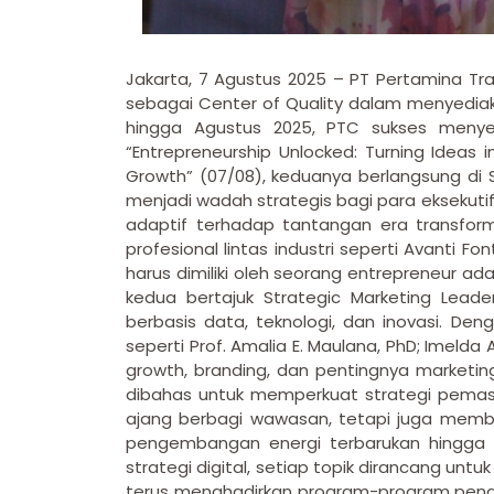
Jakarta, 7 Agustus 2025 – PT Pertamina Tra
sebagai Center of Quality dalam menyediaka
hingga Agustus 2025, PTC sukses menye
“Entrepreneurship Unlocked: Turning Ideas 
Growth” (07/08), keduanya berlangsung di S
menjadi wadah strategis bagi para eksekut
adaptif terhadap tantangan era transform
profesional lintas industri seperti Avanti Fon
harus dimiliki oleh seorang entrepreneur a
kedua bertajuk Strategic Marketing Lead
berbasis data, teknologi, dan inovasi. De
seperti Prof. Amalia E. Maulana, PhD; Imeld
growth, branding, dan pentingnya marketin
dibahas untuk memperkuat strategi pemasar
ajang berbagi wawasan, tetapi juga membuk
pengembangan energi terbarukan hingga 
strategi digital, setiap topik dirancang un
terus menghadirkan program-program penge