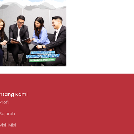
ntang Kami
Profil
Sejarah
Visi-Misi