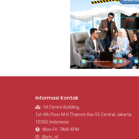
Informasi Kontak
: Oil Centre Building,
1st-4th Floor M.H Thamrin Kav.55 Central Jakarta,
10350, Indonesia
: Mon-Fri: 7AM-4PM
: @ptc_id