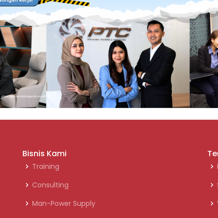
Bisnis Kami
Te
Training
Consulting
Man-Power Supply