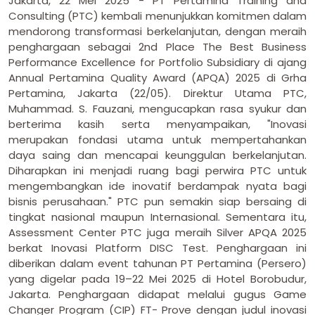
Jakarta, 22 Mei 2025 - PT Pertamina Training and
Consulting (PTC) kembali menunjukkan komitmen dalam
mendorong transformasi berkelanjutan, dengan meraih
penghargaan sebagai 2nd Place The Best Business
Performance Excellence for Portfolio Subsidiary di ajang
Annual Pertamina Quality Award (APQA) 2025 di Grha
Pertamina, Jakarta (22/05). Direktur Utama PTC,
Muhammad. S. Fauzani, mengucapkan rasa syukur dan
berterima kasih serta menyampaikan, "Inovasi
merupakan fondasi utama untuk mempertahankan
daya saing dan mencapai keunggulan berkelanjutan.
Diharapkan ini menjadi ruang bagi perwira PTC untuk
mengembangkan ide inovatif berdampak nyata bagi
bisnis perusahaan." PTC pun semakin siap bersaing di
tingkat nasional maupun Internasional. Sementara itu,
Assessment Center PTC juga meraih Silver APQA 2025
berkat Inovasi Platform DISC Test. Penghargaan ini
diberikan dalam event tahunan PT Pertamina (Persero)
yang digelar pada 19–22 Mei 2025 di Hotel Borobudur,
Jakarta. Penghargaan didapat melalui gugus Game
Changer Program (CIP) FT- Prove dengan judul inovasi