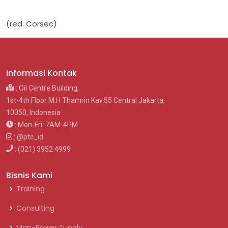
(red. Corsec)
Informasi Kontak
: Oil Centre Building,
1st-4th Floor M.H Thamrin Kav.55 Central Jakarta,
10350, Indonesia
: Mon-Fri: 7AM-4PM
: @ptc_id
: (021) 3952 4999
Bisnis Kami
Training
Consulting
Man-Power Supply